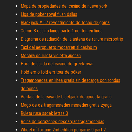
Mapa de propiedades del casino de nueva york
Liga de poker royal flush dallas
Blackjack # 57 revestimiento de techo de goma
Comic 8 casino kings parte 1 nonton en línea
Diagrama de radiación de la antena de ranura microstrip
Taxi del aeropuerto mccarren al casino m
Mochila de ruleta violetta auchan
Hora de salida del casino de greektown
Hold em o fold em tour de póker
Tragamonedas en línea gratis sin descarga con rondas
de bonos
Ventaja de la casa de blackjack de apuesta gratis
Mago de oz tragamonedas monedas gratis zynga
Ruleta rusa sadek letras 3
Reina de corazones descargar tragamonedas
Wheel of fortune 2nd edition pc game 9 part 2