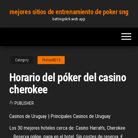
Skip
mejores sitios de entrenamiento de poker sng
to
bettingnkrk.web.app
the
content
Category
Poitra48213
Horario del póker del casino
cherokee
By
PUBLISHER
Casinos de Uruguay | Principales Casinos de Uruguay
Los 30 mejores hoteles cerca de: Casino Harrah's, Cherokee
... Reserva online, paga en el hotel. Sin costes de reserva. €