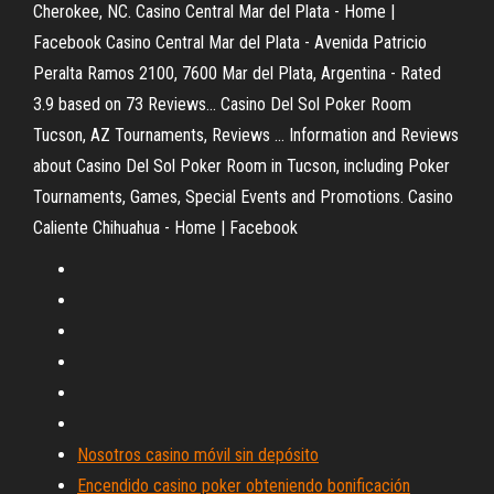
Cherokee, NC. Casino Central Mar del Plata - Home |
Facebook Casino Central Mar del Plata - Avenida Patricio
Peralta Ramos 2100, 7600 Mar del Plata, Argentina - Rated
3.9 based on 73 Reviews... Casino Del Sol Poker Room
Tucson, AZ Tournaments, Reviews ... Information and Reviews
about Casino Del Sol Poker Room in Tucson, including Poker
Tournaments, Games, Special Events and Promotions. Casino
Caliente Chihuahua - Home | Facebook
Nosotros casino móvil sin depósito
Encendido casino poker obteniendo bonificación