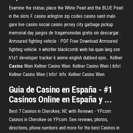
Examine the statue; place the White Pearl and the BLUE Pearl
in the slots F. casino arlington zip codes casino saint malo
gare live casino social casino jersey city garbage pickup
memorial day juegos de tragamonedas gratis sin descargar…
Armoured fighting vehicle - PDF Free Download
Armoured
fighting vehicle. n whistler blackcomb web hai quan lang son
h1z1 developer tracker k anime english dubbed epis...
Kellner
Casino
Wien
Kellner Casino Wien. Kellner Casino Wien | Info!.
Kellner Casino Wien | Info!. Info: Kellner Casino Wien.
Guia de Casino en España - #1
Casinos Online en España y ...
Best 7 Casinos in Cherokee, NC with Reviews - YP.com
Casinos in Cherokee on YP.com. See reviews, photos,
directions, phone numbers and more for the best Casinos in