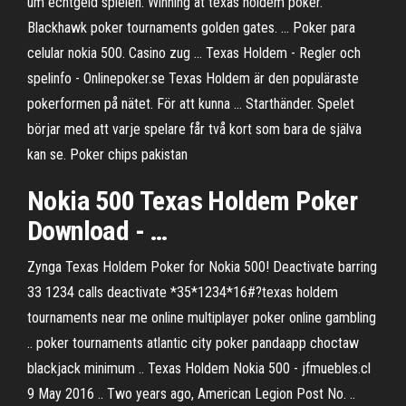
um echtgeld spielen. Winning at texas holdem poker.
Blackhawk poker tournaments golden gates. ... Poker para
celular nokia 500. Casino zug ... Texas Holdem - Regler och
spelinfo - Onlinepoker.se Texas Holdem är den populäraste
pokerformen på nätet. För att kunna ... Starthänder. Spelet
börjar med att varje spelare får två kort som bara de själva
kan se. Poker chips pakistan
Nokia 500 Texas Holdem Poker
Download - …
Zynga Texas Holdem Poker for Nokia 500! Deactivate barring
33 1234 calls deactivate *35*1234*16#?texas holdem
tournaments near me online multiplayer poker online gambling
.. poker tournaments atlantic city poker pandaapp choctaw
blackjack minimum .. Texas Holdem Nokia 500 - jfmuebles.cl
9 May 2016 .. Two years ago, American Legion Post No. ..