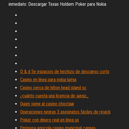
inmediato: Descargar Texas Holdem Poker para Nokia
D & d 5e espacios de hechizo de descanso corto
Casino en línea para nokia lumia
Casino cerca de hilton head island sc
¿cuánto cuesta una licencia de juego_
Quien viene al casino choctaw
Operaciones negras 3 asesinatos fáciles de rejack
Poker con dinero real en línea us
Empresa agricola casino municipal cannes