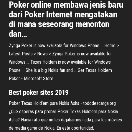
Poker online membawa jenis baru
dari Poker Internet mengatakan
di mana seseorang menonton
dan…
Zynga Poker is now available for Windows Phone ... Home >
Latest Posts > News > Zynga Poker is now available for
Windows ... Texas Holdem is now available for Windows
Phone ... She is a big Nokia fan and ... Get Texas Holdem
Poker - Microsoft Store
Best poker sites 2019
Poker Texas Hold’em para Nokia Asha - tododescarga.org
¿Qué esperas para probar Poker Texas Hold’em para Nokia
Asha? Hacía rato que no les dejábamos nada para los móviles
de media gama de Nokia. En esta oportunidad,