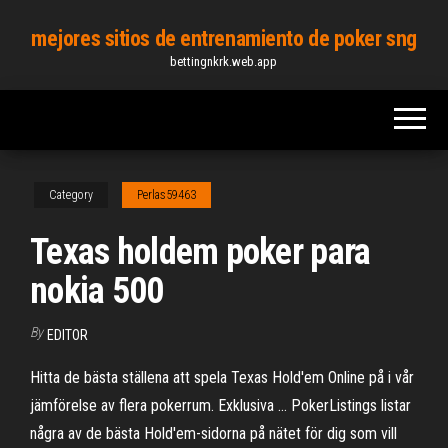
Skip
mejores sitios de entrenamiento de poker sng
to
bettingnkrk.web.app
the
content
Category
Perlas59463
Texas holdem poker para
nokia 500
By
EDITOR
Hitta de bästa ställena att spela Texas Hold'em Online på i vår
jämförelse av flera pokerrum. Exklusiva ... PokerListings listar
några av de bästa Hold'em-sidorna på nätet för dig som vill