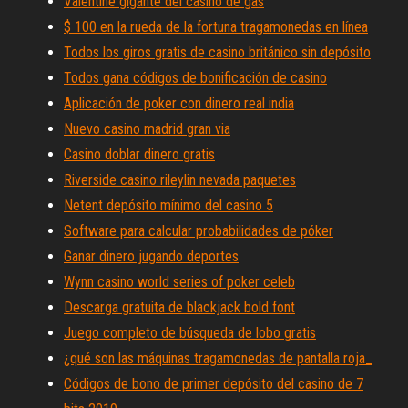
Valentine gigante del casino de gas
$ 100 en la rueda de la fortuna tragamonedas en línea
Todos los giros gratis de casino británico sin depósito
Todos gana códigos de bonificación de casino
Aplicación de poker con dinero real india
Nuevo casino madrid gran via
Casino doblar dinero gratis
Riverside casino rileylin nevada paquetes
Netent depósito mínimo del casino 5
Software para calcular probabilidades de póker
Ganar dinero jugando deportes
Wynn casino world series of poker celeb
Descarga gratuita de blackjack bold font
Juego completo de búsqueda de lobo gratis
¿qué son las máquinas tragamonedas de pantalla roja_
Códigos de bono de primer depósito del casino de 7