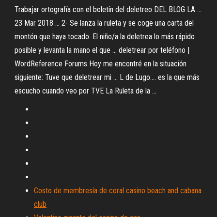
Trabajar ortografía con el boletín del deletreo DEL BLOG LA ...
23 Mar 2018 ... 2- Se lanza la ruleta y se coge una carta del
montón que haya tocado. El niño/a la deletrea lo más rápido
posible y levanta la mano el que ... deletrear por teléfono |
WordReference Forums Hoy me encontré en la situación
siguiente: Tuve que deletrear mi ... L de Lugo.... es la que más
escucho cuando veo por TVE La Ruleta de la ...
Costo de membresía de coral casino beach and cabana
club