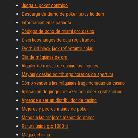
Juega al poker conmigo
Descarga de demo de poker texas holdem
Información en la patineta
Códigos de bono de miami pro casino
Divertidos juegos de caja registradora
Everbuild black jack reflectante solar
Olla de máquinas de oro
Alquiler de mesas de casino los angeles
Maybury casino edimburgo horarios de apertura
Cómo vencer a las máquinas tragamonedas de casino
Aplicación de juegos de azar con dinero real android
Aprende a ser un distribuidor de casino
Mejores y peores manos de póker
Menos a las mejores manos de póker
Ranura única gtx 1080 ti
Magia del ninja